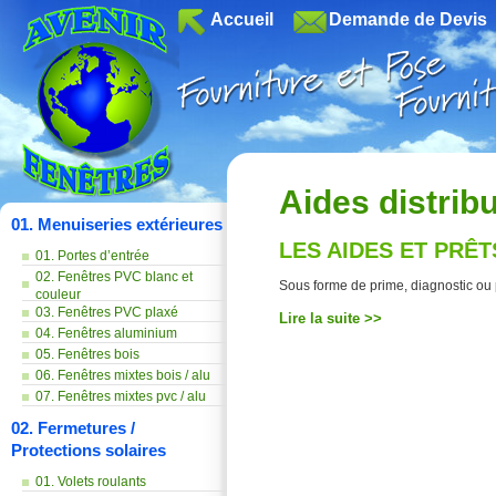
Accueil
Demande de Devis
Aides distrib
01. Menuiseries extérieures
LES AIDES ET PRÊ
01. Portes d’entrée
02. Fenêtres PVC blanc et
Sous forme de prime, diagnostic ou pr
couleur
03. Fenêtres PVC plaxé
Lire la suite >>
04. Fenêtres aluminium
05. Fenêtres bois
06. Fenêtres mixtes bois / alu
07. Fenêtres mixtes pvc / alu
02. Fermetures /
Protections solaires
01. Volets roulants